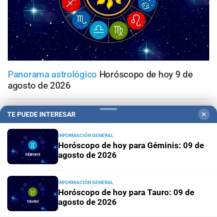
Panorama astrológico
Horóscopo de hoy 9 de
agosto de 2026
Horóscopo del día
Horóscopo de hoy para Piscis: 09 de
TE PUEDE INTERESAR
✕
agosto de 2026
INFORMACIÓN GENERAL
Horóscopo de hoy para Géminis: 09 de
Horóscopo del día
Horóscopo de hoy para Acuario: 09
agosto de 2026
de agosto de 2026
Horóscopo del día
Horóscopo de hoy para Capricornio:
INFORMACIÓN GENERAL
09 de agosto de 2026
Horóscopo de hoy para Tauro: 09 de
agosto de 2026