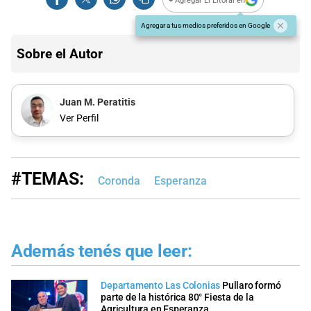
+ Agregar El Litoral en
Agregar a tus medios preferidos en Google
Sobre el Autor
Juan M. Peratitis
Ver Perfil
#TEMAS:
Coronda
Esperanza
Además tenés que leer:
Departamento Las Colonias
Pullaro formó
parte de la histórica 80° Fiesta de la
Agricultura en Esperanza