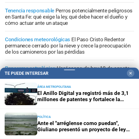
Tenencia responsable
Perros potencialmente peligrosos
en Santa Fe: qué exige la ley, qué debe hacer el dueño y
cómo actuar ante un ataque
Condiciones meteorológicas
El Paso Cristo Redentor
permanece cerrado por la nieve y crece la preocupación
de los camioneros por las pérdidas
Panorama astrológico
Horóscopo de hoy 10 de agosto
TE PUEDE INTERESAR
✕
de 2026
ÁREA METROPOLITANA
Horóscopo del día
Horóscopo de hoy para Piscis: 10 de
El Anillo Digital ya registró más de 3,1
agosto de 2026
millones de patentes y fortalece la
transformación tecnológica de Santa Fe
POLÍTICA
Ante el "arréglense como puedan",
Giuliano presentó un proyecto de ley
para prevenir las consecuencias de "El