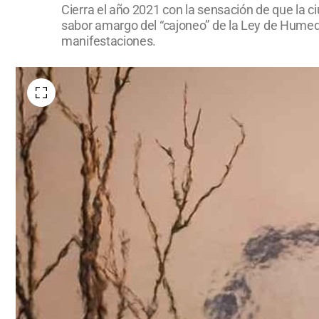
Cierra el año 2021 con la sensación de que la c
sabor amargo del “cajoneo” de la Ley de Humed
manifestaciones.