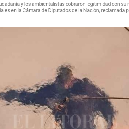
iudadanía y los ambientalistas cobraron legitimidad con su
ales en la Cámara de Diputados de la Nación, reclamada p