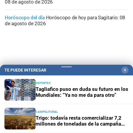
08 de agosto de 2026
Horóscopo del día
Horóscopo de hoy para Sagitario: 08
de agosto de 2026
TE PUEDE INTERESAR
✕
DEPORTES
Tagliafico puso en duda su futuro en los
Mundiales: “Ya no me da para otro”
Campolitoral
Revista Nosotros
Clasificados
CYD Litoral
CAMPOLITORAL
Trigo: todavía resta comercializar 7,2
Podcasts
Mirador Provincial
VivíMejor SF
Puerto Negocios
millones de toneladas de la campaña
Notife
Educacion SF
2025/26