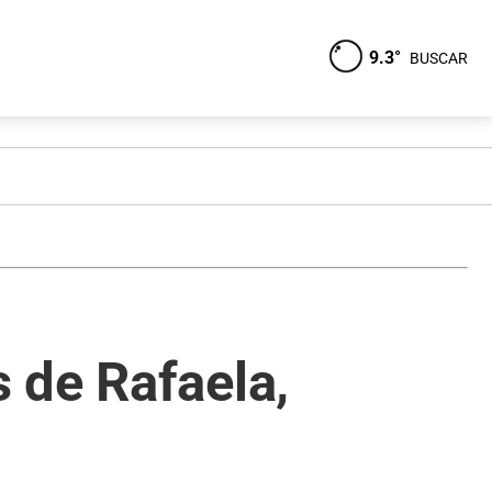
9.3°
BUSCAR
 de Rafaela,