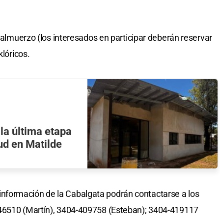
l almuerzo (los interesados en participar deberán reservar
klóricos.
la última etapa
ud en Matilde
formación de la Cabalgata podrán contactarse a los
446510 (Martín), 3404-409758 (Esteban); 3404-419117