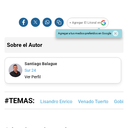
+ Agregar El Litoral en
Agregar a tus medios preferidos en Google
Sobre el Autor
Santiago Balague
Sur 24
Ver Perfil
#TEMAS:
Lisandro Enrico
Venado Tuerto
Gobier