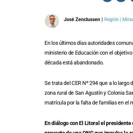
José Zenclussen
|
Región | Mira
En los últimos días autoridades comuna
ministerio de Educación con el objeti
década está abandonado.
Se trata del CER Nº 294 que a lo largo d
zona rural de San Agustín y Colonia San
matrícula por la falta de familias en el m
En diálogo con El Litoral el president
proyecto de una ONG que impulsa la rec