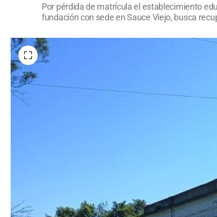
Por pérdida de matrícula el establecimiento ed
fundación con sede en Sauce Viejo, busca recuper