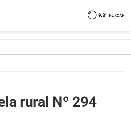
9.3°
BUSCAR
ela rural Nº 294