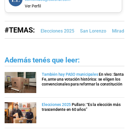
Ver Perfil
#TEMAS:
Elecciones 2025
San Lorenzo
Mirador 
Además tenés que leer:
También hay PASO municipales
En vivo: Santa
Fe, ante una votación histórica: se eligen los
convencionales para reformar la constitución
Elecciones 2025
Pullaro: “Es la elección más
trascendente en 60 años”