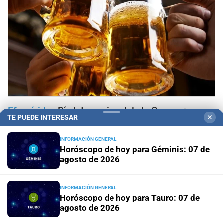
Efemérides
Día Internacional de la Cerveza: por
TE PUEDE INTERESAR
✕
qué se celebra cada 7 agosto y cuál es el curioso
origen de la festividad
INFORMACIÓN GENERAL
Horóscopo de hoy para Géminis: 07 de
agosto de 2026
Horóscopo del día
Horóscopo de hoy para Piscis: 07 de
agosto de 2026
INFORMACIÓN GENERAL
Horóscopo del día
Horóscopo de hoy para Acuario: 07
Horóscopo de hoy para Tauro: 07 de
de agosto de 2026
agosto de 2026