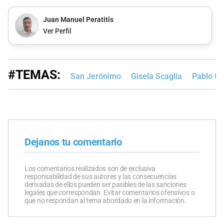
Juan Manuel Peratitis
Ver Perfil
#TEMAS:
San Jerónimo
Gisela Scaglia
Pablo Co
Dejanos tu comentario
Los comentarios realizados son de exclusiva
responsabilidad de sus autores y las consecuencias
derivadas de ellos pueden ser pasibles de las sanciones
legales que correspondan. Evitar comentarios ofensivos o
que no respondan al tema abordado en la información.