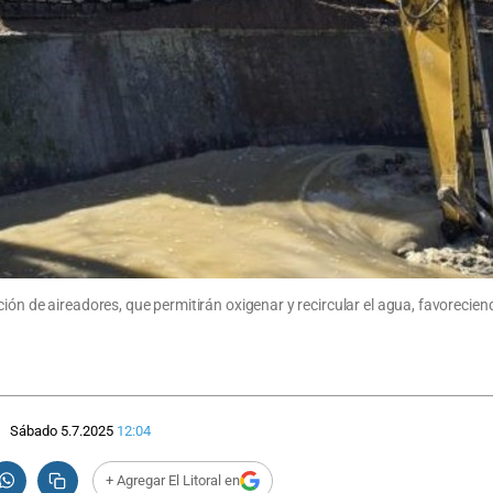
ón de aireadores, que permitirán oxigenar y recircular el agua, favoreciendo
Sábado 5.7.2025
12:04
+ Agregar El Litoral en