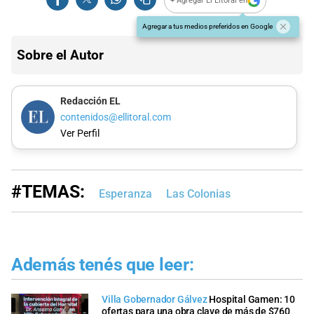
+ Agregar El Litoral en
Agregar a tus medios preferidos en Google
Sobre el Autor
Redacción EL
contenidos@ellitoral.com
Ver Perfil
#TEMAS:
Esperanza
Las Colonias
Además tenés que leer:
Villa Gobernador Gálvez
Hospital Gamen: 10
ofertas para una obra clave de más de $760