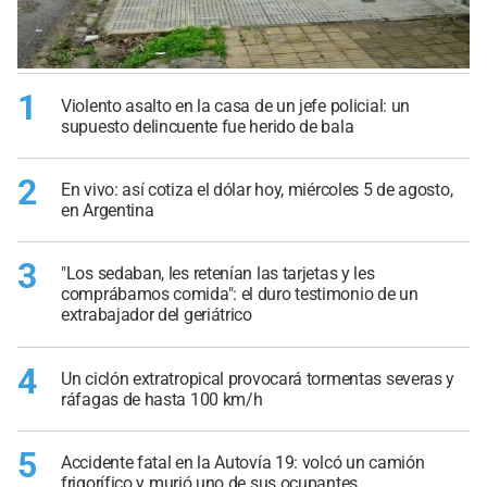
1
Violento asalto en la casa de un jefe policial: un
supuesto delincuente fue herido de bala
2
En vivo: así cotiza el dólar hoy, miércoles 5 de agosto,
en Argentina
3
"Los sedaban, les retenían las tarjetas y les
comprábamos comida": el duro testimonio de un
extrabajador del geriátrico
4
Un ciclón extratropical provocará tormentas severas y
ráfagas de hasta 100 km/h
5
Accidente fatal en la Autovía 19: volcó un camión
frigorífico y murió uno de sus ocupantes