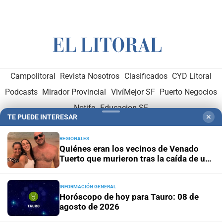
Campolitoral
Revista Nosotros
Clasificados
CYD Litoral
Podcasts
Mirador Provincial
VivíMejor SF
Puerto Negocios
Notife
Educacion SF
TE PUEDE INTERESAR
✕
REGIONALES
Quiénes eran los vecinos de Venado
Tuerto que murieron tras la caída de un
árbol en Mendoza
Hemeroteca Digital (1930-1979)
-
Receptorías de avisos
-
INFORMACIÓN GENERAL
Horóscopo de hoy para Tauro: 08 de
Administración y Publicidad
-
Elementos institucionales
-
agosto de 2026
Opcionales con El Litoral
-
MediaKit