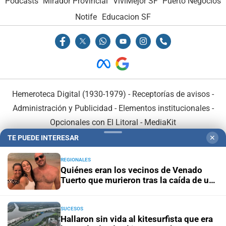
Podcasts
Mirador Provincial
VivíMejor SF
Puerto Negocios
Notife
Educacion SF
Hemeroteca Digital (1930-1979)
-
Receptorías de avisos
-
Administración y Publicidad
-
Elementos institucionales
-
Opcionales con El Litoral
-
MediaKit
TE PUEDE INTERESAR
✕
El Litoral es miembro de:
REGIONALES
Quiénes eran los vecinos de Venado
Tuerto que murieron tras la caída de un
árbol en Mendoza
SUCESOS
En Asociación con:
Hallaron sin vida al kitesurfista que era