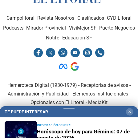
Campolitoral
Revista Nosotros
Clasificados
CYD Litoral
Podcasts
Mirador Provincial
VivíMejor SF
Puerto Negocios
Notife
Educacion SF
Hemeroteca Digital (1930-1979)
-
Receptorías de avisos
-
Administración y Publicidad
-
Elementos institucionales
-
Opcionales con El Litoral
-
MediaKit
TE PUEDE INTERESAR
✕
El Litoral es miembro de:
INFORMACIÓN GENERAL
Horóscopo de hoy para Géminis: 07 de
agosto de 2026