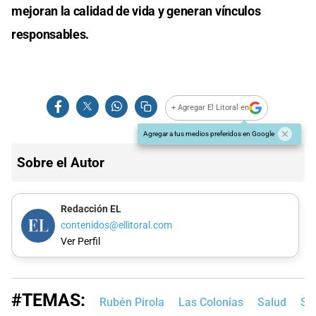
mejoran la calidad de vida y generan vínculos
responsables.
+ Agregar El Litoral en
Agregar a tus medios preferidos en Google
Sobre el Autor
Redacción EL
contenidos@ellitoral.com
Ver Perfil
#TEMAS:
Rubén Pirola
Las Colonias
Salud
Se