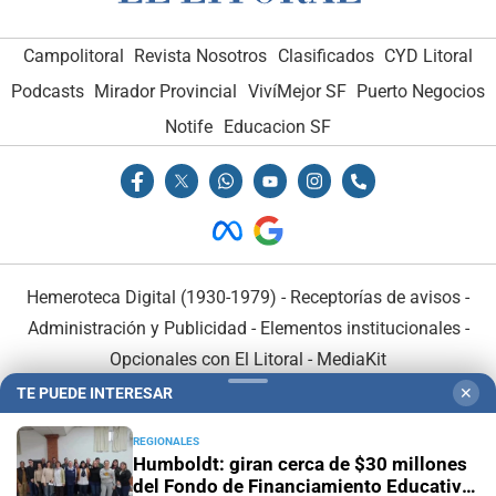
Campolitoral
Revista Nosotros
Clasificados
CYD Litoral
Podcasts
Mirador Provincial
VivíMejor SF
Puerto Negocios
Notife
Educacion SF
Hemeroteca Digital (1930-1979)
-
Receptorías de avisos
-
Administración y Publicidad
-
Elementos institucionales
-
Opcionales con El Litoral
-
MediaKit
TE PUEDE INTERESAR
✕
El Litoral es miembro de:
REGIONALES
Humboldt: giran cerca de $30 millones
del Fondo de Financiamiento Educativo