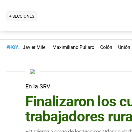
+ SECCIONES
#HOY:
Javier Milei
Maximiliano Pullaro
Colón
Unión
En la SRV
Finalizaron los c
trabajadores rur
Estuvieron a cargo de los técnicos Orlando Pach