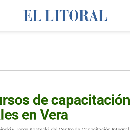
ursos de capacitación
ales en Vera
inski y Jorge Kostecki, del Centro de Capacitación Integra