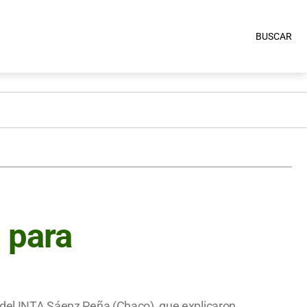
BUSCAR
 para
l del INTA Sáenz Peña (Chaco), que explicaron,