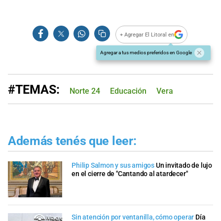
+ Agregar El Litoral en
Agregar a tus medios preferidos en Google
#TEMAS:
Norte 24
Educación
Vera
Además tenés que leer:
Philip Salmon y sus amigos
Un invitado de lujo
en el cierre de "Cantando al atardecer"
Sin atención por ventanilla, cómo operar
Día