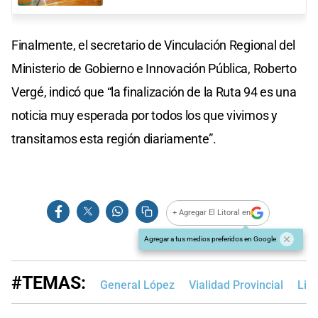
Finalmente, el secretario de Vinculación Regional del
Ministerio de Gobierno e Innovación Pública, Roberto
Vergé, indicó que “la finalización de la Ruta 94 es una
noticia muy esperada por todos los que vivimos y
transitamos esta región diariamente”.
+ Agregar El Litoral en
Agregar a tus medios preferidos en Google
#TEMAS:
General López
Vialidad Provincial
Lis