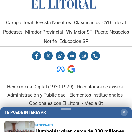
Campolitoral
Revista Nosotros
Clasificados
CYD Litoral
Podcasts
Mirador Provincial
VivíMejor SF
Puerto Negocios
Notife
Educacion SF
Hemeroteca Digital (1930-1979)
-
Receptorías de avisos
-
Administración y Publicidad
-
Elementos institucionales
-
Opcionales con El Litoral
-
MediaKit
TE PUEDE INTERESAR
✕
El Litoral es miembro de:
REGIONALES
Humboldt: giran cerca de $30 millones