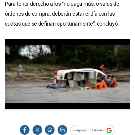
Para tener derecho a los “no paga más, o vales de
órdenes de compra, deberán estar el día con las
cuotas que se definan oportunamente”, concluyó.
0
seconds
of
0
seconds
+ Agregar El Litoral en