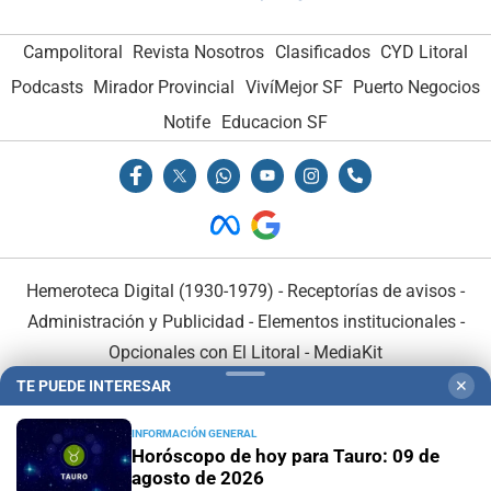
Campolitoral
Revista Nosotros
Clasificados
CYD Litoral
Podcasts
Mirador Provincial
VivíMejor SF
Puerto Negocios
Notife
Educacion SF
Hemeroteca Digital (1930-1979)
-
Receptorías de avisos
-
Administración y Publicidad
-
Elementos institucionales
-
Opcionales con El Litoral
-
MediaKit
TE PUEDE INTERESAR
✕
El Litoral es miembro de:
INFORMACIÓN GENERAL
Horóscopo de hoy para Tauro: 09 de
agosto de 2026