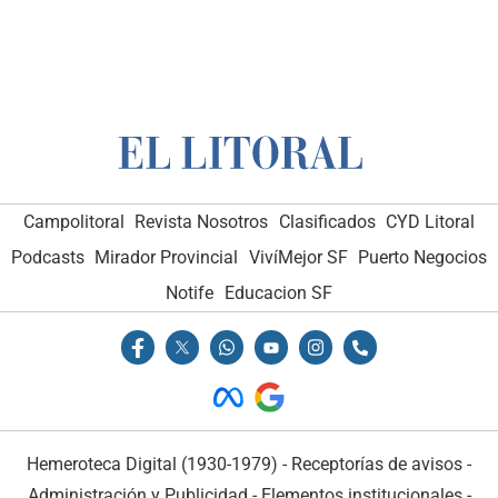
Campolitoral
Revista Nosotros
Clasificados
CYD Litoral
Podcasts
Mirador Provincial
VivíMejor SF
Puerto Negocios
Notife
Educacion SF
Hemeroteca Digital (1930-1979)
-
Receptorías de avisos
-
Administración y Publicidad
-
Elementos institucionales
-