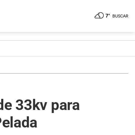
7°
BUSCAR
de 33kv para
Pelada