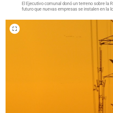
El Ejecutivo comunal donó un terreno sobre la Ru
futuro que nuevas empresas se instalen en la lo