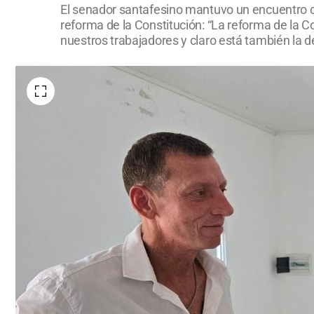
El senador santafesino mantuvo un encuentro con
reforma de la Constitución: “La reforma de la 
nuestros trabajadores y claro está también la d