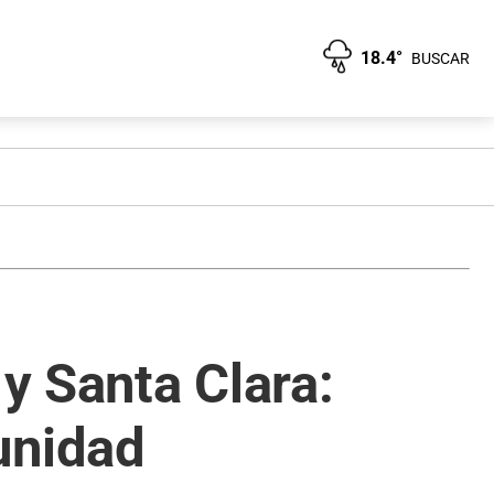
18.4°
BUSCAR
 y Santa Clara:
unidad