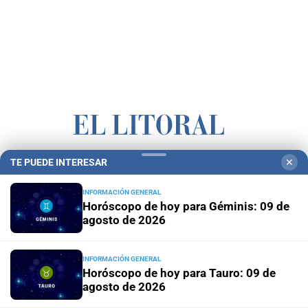
TE PUEDE INTERESAR
✕
Campolitoral
Revista Nosotros
Clasificados
CYD Litoral
Podcasts
Mirador Provincial
VivíMejor SF
Puerto Negocios
INFORMACIÓN GENERAL
Horóscopo de hoy para Géminis: 09 de
Notife
Educacion SF
agosto de 2026
INFORMACIÓN GENERAL
Horóscopo de hoy para Tauro: 09 de
agosto de 2026