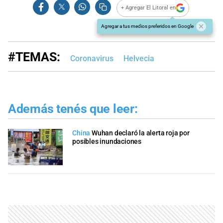
+ Agregar El Litoral en
Agregar a tus medios preferidos en Google
#TEMAS:
Coronavirus
Helvecia
Además tenés que leer:
China
Wuhan declaró la alerta roja por
posibles inundaciones