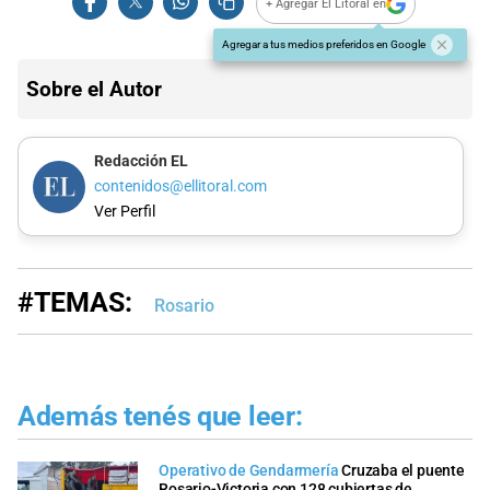
+ Agregar El Litoral en
Agregar a tus medios preferidos en Google
Sobre el Autor
Redacción EL
contenidos@ellitoral.com
Ver Perfil
#TEMAS:
Rosario
Además tenés que leer:
Operativo de Gendarmería
Cruzaba el puente
Rosario-Victoria con 128 cubiertas de