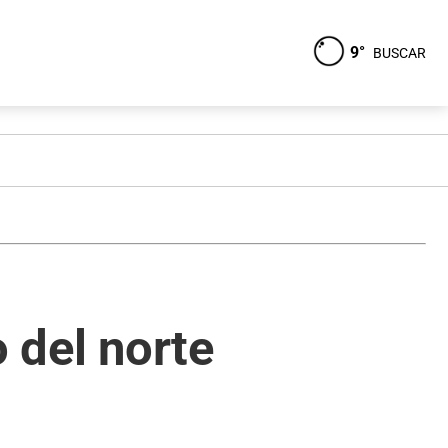
9°
BUSCAR
o del norte