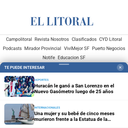
Campolitoral
Revista Nosotros
Clasificados
CYD Litoral
Podcasts
Mirador Provincial
VivíMejor SF
Puerto Negocios
Notife
Educacion SF
TE PUEDE INTERESAR
✕
DEPORTES
Huracán le ganó a San Lorenzo en el
Nuevo Gasómetro luego de 25 años
Hemeroteca Digital (1930-1979)
-
Receptorías de avisos
-
INTERNACIONALES
Administración y Publicidad
-
Elementos institucionales
-
Una mujer y su bebé de cinco meses
Opcionales con El Litoral
-
MediaKit
murieron frente a la Estatua de la
Libertad