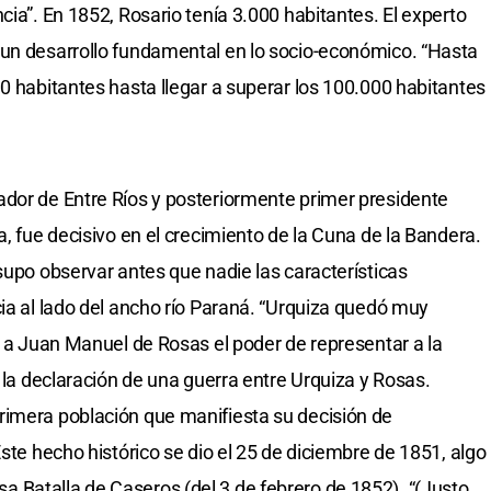
cia”. En 1852, Rosario tenía 3.000 habitantes. El experto
 un desarrollo fundamental en lo socio-económico. “Hasta
0 habitantes hasta llegar a superar los 100.000 habitantes
ador de Entre Ríos y posteriormente primer presidente
a, fue decisivo en el crecimiento de la Cuna de la Bandera.
supo observar antes que nadie las características
cia al lado del ancho río Paraná. “Urquiza quedó muy
a a Juan Manuel de Rosas el poder de representar a la
a la declaración de una guerra entre Urquiza y Rosas.
rimera población que manifiesta su decisión de
Este hecho histórico se dio el 25 de diciembre de 1851, algo
 Batalla de Caseros (del 3 de febrero de 1852). “(Justo