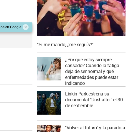
dos en Google
"Si me mando, ¿me seguís?"
¿Por qué estoy siempre
cansado? Cuándo la fatiga
deja de ser normal y qué
enfermedades puede estar
indicando
Linkin Park estrena su
documental "Unshatter" el 30
de septiembre
"Volver al futuro" y la paradoja