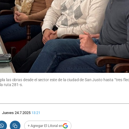
 las obras desde el sector este de la ciudad de San Justo hasta “tres flecha
la ruta 281-s.
Jueves 24.7.2025
13:21
+ Agregar El Litoral en