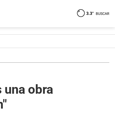
3.3°
BUSCAR
s una obra
n"