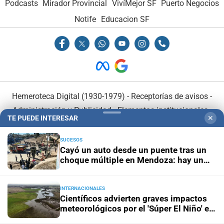
Podcasts
Mirador Provincial
VivíMejor SF
Puerto Negocios
Notife
Educacion SF
Hemeroteca Digital (1930-1979)
-
Receptorías de avisos
-
Administración y Publicidad
-
Elementos institucionales
-
TE PUEDE INTERESAR
✕
Opcionales con El Litoral
-
MediaKit
SUCESOS
Cayó un auto desde un puente tras un
El Litoral es miembro de:
choque múltiple en Mendoza: hay un
muerto y varios heridos
INTERNACIONALES
Científicos advierten graves impactos
meteorológicos por el 'Súper El Niño' en
En Asociación con:
América Latina