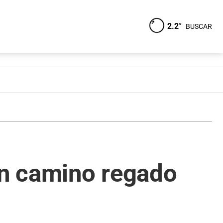
2.2°
BUSCAR
un camino regado