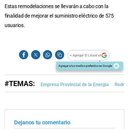
Estas remodelaciones se llevarán a cabo con la
finalidad de mejorar el suministro eléctrico de 575
usuarios.
+ Agregar El Litoral en
Agregar a tus medios preferidos en Google
#TEMAS:
Empresa Provincial de la Energía
Rodrig
Dejanos tu comentario