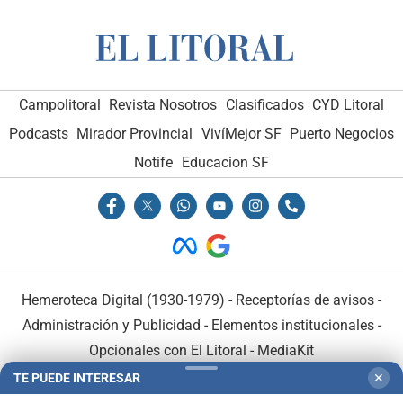
Campolitoral
Revista Nosotros
Clasificados
CYD Litoral
Podcasts
Mirador Provincial
VivíMejor SF
Puerto Negocios
Notife
Educacion SF
Hemeroteca Digital (1930-1979)
-
Receptorías de avisos
-
Administración y Publicidad
-
Elementos institucionales
-
Opcionales con El Litoral
-
MediaKit
TE PUEDE INTERESAR
✕
El Litoral es miembro de: