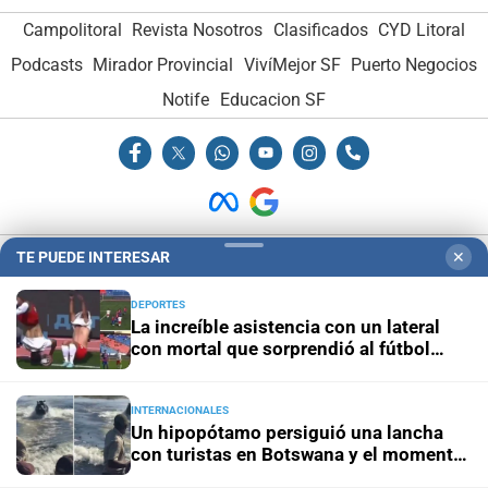
Campolitoral
Revista Nosotros
Clasificados
CYD Litoral
Podcasts
Mirador Provincial
VivíMejor SF
Puerto Negocios
Notife
Educacion SF
TE PUEDE INTERESAR
✕
Hemeroteca Digital (1930-1979)
-
Receptorías de avisos
-
Administración y Publicidad
-
Elementos institucionales
-
DEPORTES
La increíble asistencia con un lateral
Opcionales con El Litoral
-
MediaKit
con mortal que sorprendió al fútbol
ruso
El Litoral es miembro de:
INTERNACIONALES
Un hipopótamo persiguió una lancha
con turistas en Botswana y el momento
quedó grabado en video