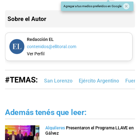
Agregar a tus medios preferidos en Google
Sobre el Autor
Redacción EL
contenidos@ellitoral.com
Ver Perfil
#TEMAS:
San Lorenzo
Ejército Argentino
Fuerz
Además tenés que leer:
Alquileres
Presentaron el Programa LLAVE en
Gálvez