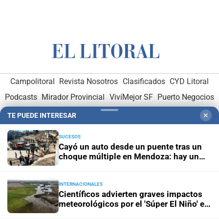
Campolitoral
Revista Nosotros
Clasificados
CYD Litoral
Podcasts
Mirador Provincial
VivíMejor SF
Puerto Negocios
Notife
Educacion SF
TE PUEDE INTERESAR
✕
SUCESOS
Cayó un auto desde un puente tras un
choque múltiple en Mendoza: hay un
muerto y varios heridos
INTERNACIONALES
Hemeroteca Digital (1930-1979)
-
Receptorías de avisos
-
Científicos advierten graves impactos
Administración y Publicidad
-
Elementos institucionales
-
meteorológicos por el 'Súper El Niño' en
América Latina
Opcionales con El Litoral
-
MediaKit