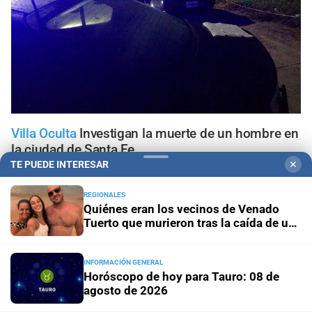
Villa Oculta
Investigan la muerte de un hombre en
la ciudad de Santa Fe
TE PUEDE INTERESAR
✕
Hay siete heridos
Chocaron un tren y un colectivo a
REGIONALES
metros de La Bombonera
Quiénes eran los vecinos de Venado
Tuerto que murieron tras la caída de un
árbol en Mendoza
Tribunales
Prisión preventiva para dos hermanos
acusados por un brutal asalto contra un adolescente en
INFORMACIÓN GENERAL
Santa Fe
Horóscopo de hoy para Tauro: 08 de
agosto de 2026
Allanamientos simultáneos
Diez detenidos por un