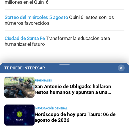
millones en el Quini 6
Sorteo del miércoles 5 agosto
Quini 6: estos son los
números favorecidos
Ciudad de Santa Fe
Transformar la educación para
humanizar el futuro
TE PUEDE INTERESAR
✕
REGIONALES
San Antonio de Obligado: hallaron
restos humanos y apuntan a una
masacre indígena
INFORMACIÓN GENERAL
Horóscopo de hoy para Tauro: 06 de
agosto de 2026
Campolitoral
Revista Nosotros
Clasificados
CYD Litoral