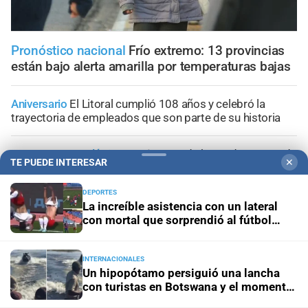
Pronóstico nacional
Frío extremo: 13 provincias
están bajo alerta amarilla por temperaturas bajas
Aniversario
El Litoral cumplió 108 años y celebró la
trayectoria de empleados que son parte de su historia
Panorama astrológico
Horóscopo de hoy 9 de agosto de
TE PUEDE INTERESAR
✕
2026
DEPORTES
Horóscopo del día
Horóscopo de hoy para Piscis: 09 de
La increíble asistencia con un lateral
agosto de 2026
con mortal que sorprendió al fútbol
ruso
Horóscopo del día
Horóscopo de hoy para Acuario: 09
INTERNACIONALES
de agosto de 2026
Un hipopótamo persiguió una lancha
con turistas en Botswana y el momento
quedó grabado en video