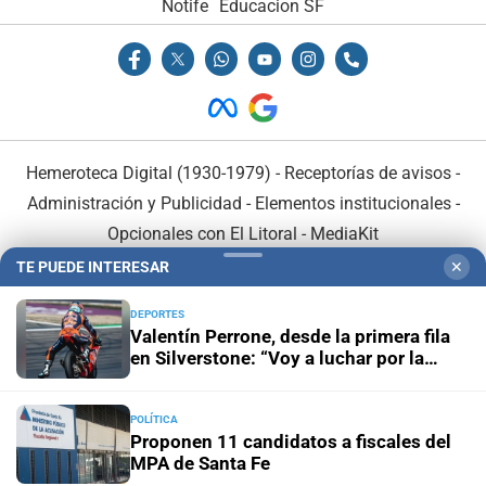
Notife
Educacion SF
Hemeroteca Digital (1930-1979)
-
Receptorías de avisos
-
Administración y Publicidad
-
Elementos institucionales
-
Opcionales con El Litoral
-
MediaKit
TE PUEDE INTERESAR
✕
El Litoral es miembro de:
DEPORTES
Valentín Perrone, desde la primera fila
en Silverstone: “Voy a luchar por la
victoria”
POLÍTICA
En Asociación con:
Proponen 11 candidatos a fiscales del
MPA de Santa Fe