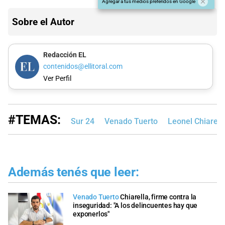
Agregar a tus medios preferidos en Google
Sobre el Autor
Redacción EL
contenidos@ellitoral.com
Ver Perfil
#TEMAS:
Sur 24
Venado Tuerto
Leonel Chiarell
Además tenés que leer:
Venado Tuerto
Chiarella, firme contra la
inseguridad: "A los delincuentes hay que
exponerlos"