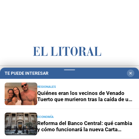
Campolitoral
Revista Nosotros
Clasificados
CYD Litoral
TE PUEDE INTERESAR
✕
Podcasts
Mirador Provincial
VivíMejor SF
Puerto Negocios
REGIONALES
Notife
Educacion SF
Quiénes eran los vecinos de Venado
Tuerto que murieron tras la caída de un
árbol en Mendoza
ECONOMÍA
Reforma del Banco Central: qué cambia
y cómo funcionará la nueva Carta
Orgánica
Hemeroteca Digital (1930-1979)
-
Receptorías de avisos
-