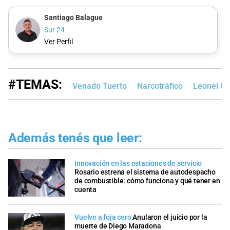
Santiago Balague
Sur 24
Ver Perfil
#TEMAS:
Venado Tuerto
Narcotráfico
Leonel Ch
Además tenés que leer:
Innovación en las estaciones de servicio
Rosario estrena el sistema de autodespacho
de combustible: cómo funciona y qué tener en
cuenta
Vuelve a foja cero
Anularon el juicio por la
muerte de Diego Maradona