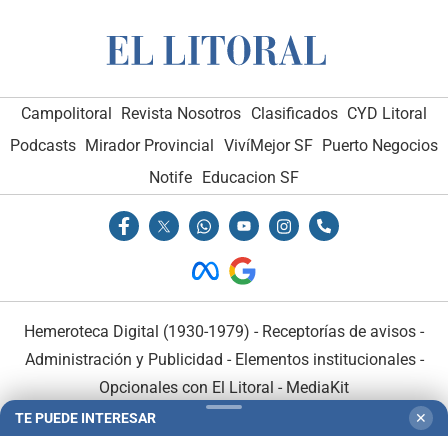
Campolitoral
Revista Nosotros
Clasificados
CYD Litoral
Podcasts
Mirador Provincial
VivíMejor SF
Puerto Negocios
Notife
Educacion SF
Hemeroteca Digital (1930-1979)
-
Receptorías de avisos
-
Administración y Publicidad
-
Elementos institucionales
-
Opcionales con El Litoral
-
MediaKit
TE PUEDE INTERESAR
✕
El Litoral es miembro de: