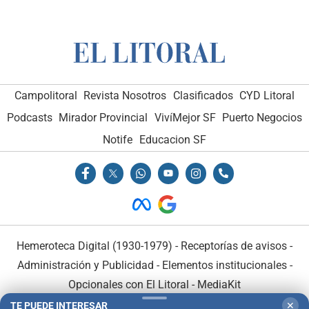
Campolitoral
Revista Nosotros
Clasificados
CYD Litoral
Podcasts
Mirador Provincial
VivíMejor SF
Puerto Negocios
Notife
Educacion SF
Hemeroteca Digital (1930-1979)
-
Receptorías de avisos
-
Administración y Publicidad
-
Elementos institucionales
-
Opcionales con El Litoral
-
MediaKit
TE PUEDE INTERESAR
✕