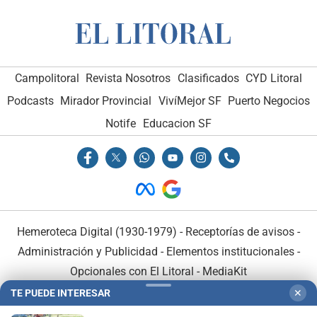
Campolitoral
Revista Nosotros
Clasificados
CYD Litoral
Podcasts
Mirador Provincial
VivíMejor SF
Puerto Negocios
Notife
Educacion SF
Hemeroteca Digital (1930-1979)
-
Receptorías de avisos
-
Administración y Publicidad
-
Elementos institucionales
-
Opcionales con El Litoral
-
MediaKit
TE PUEDE INTERESAR
✕
El Litoral es miembro de: