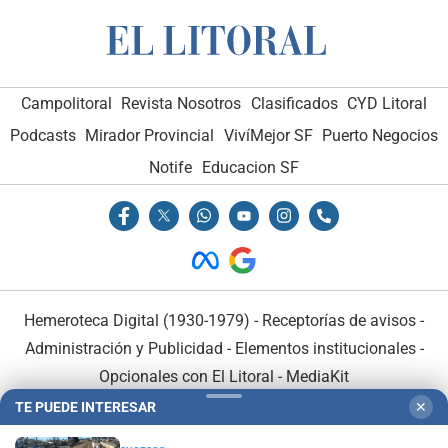
Campolitoral
Revista Nosotros
Clasificados
CYD Litoral
Podcasts
Mirador Provincial
VivíMejor SF
Puerto Negocios
Notife
Educacion SF
Hemeroteca Digital (1930-1979)
-
Receptorías de avisos
-
Administración y Publicidad
-
Elementos institucionales
-
Opcionales con El Litoral
-
MediaKit
TE PUEDE INTERESAR
✕
El Litoral es miembro de: