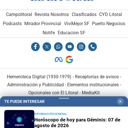
Campolitoral
Revista Nosotros
Clasificados
CYD Litoral
Podcasts
Mirador Provincial
VivíMejor SF
Puerto Negocios
Notife
Educacion SF
Hemeroteca Digital (1930-1979)
-
Receptorías de avisos
-
Administración y Publicidad
-
Elementos institucionales
-
Opcionales con El Litoral
-
MediaKit
TE PUEDE INTERESAR
✕
El Litoral es miembro de:
INFORMACIÓN GENERAL
Horóscopo de hoy para Géminis: 07 de
agosto de 2026